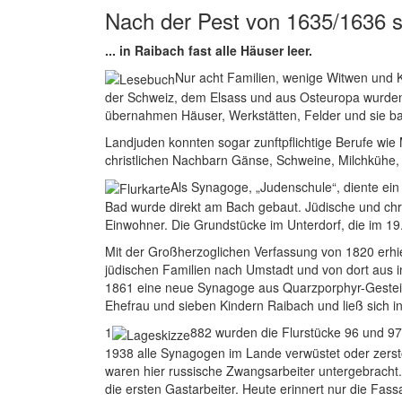
Nach der Pest von 1635/1636 s
... in Raibach fast alle Häuser leer.
Nur acht Familien, wenige Witwen und K
der Schweiz, dem Elsass und aus Osteuropa wurden 
übernahmen Häuser, Werkstätten, Felder und sie bau
Landjuden konnten sogar zunftpflichtige Berufe wie 
christlichen Nachbarn Gänse, Schweine, Milchkühe, 
Als Synagoge, „Judenschule“, diente ei
Bad wurde direkt am Bach gebaut. Jüdische und chri
Einwohner. Die Grundstücke im Unterdorf, die im 19.
Mit der Großherzoglichen Verfassung von 1820 erhie
jüdischen Familien nach Umstadt und von dort aus
1861 eine neue Synagoge aus Quarzporphyr-Gestein g
Ehefrau und sieben Kindern Raibach und ließ sich i
1
882 wurden die Flurstücke 96 und 97
1938 alle Synagogen im Lande verwüstet oder zerst
waren hier russische Zwangsarbeiter untergebracht
die ersten Gastarbeiter. Heute erinnert nur die Fa