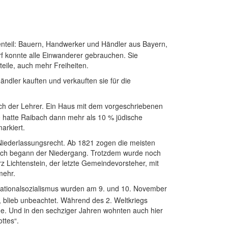
enteil: Bauern, Handwerker und Händler aus Bayern,
f konnte alle Einwanderer gebrauchen. Sie
eile, auch mehr Freiheiten.
ndler kauften und verkauften sie für die
uch der Lehrer. Ein Haus mit dem vorgeschriebenen
0 hatte Raibach dann mehr als 10 % jüdische
arkiert.
 Niederlassungsrecht. Ab 1821 zogen die meisten
bach begann der Niedergang. Trotzdem wurde noch
 Lichtenstein, der letzte Gemeindevorsteher, mit
mehr.
 Nationalsozialismus wurden am 9. und 10. November
 blieb unbeachtet. Während des 2. Weltkriegs
ne. Und in den sechziger Jahren wohnten auch hier
ttes“.