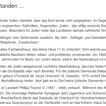
tanden ...
inder hatten überlebt, aber das Dorf wurde nicht aufgegeben. Im Geg
angeworben. Katholiken, Hugenotten, Juden - das völlig verarmte Dor
ten. Besonders für Juden hatte das Landleben damals zahlreiche Vort
Metzger oder Seifensieder ausüben. Als Vieh-, Geflügel- und Getreidehä
Reitpferde, „Faselochsen“.
n altes Fachwerkhaus, das kleine Haus 11 im Unterdorf. Dort wohnte a
stliche Nachbarn lebten neben- und profitierten voneinander. Um 182
 Jahrhundert im Besitz von Juden waren, sind in der Kartenskizze rot m
lten die Juden weitgehende rechtliche Gleichstellung, darunter freies
 in die Großstädte oder nach Amerika. Für die jüdische Gemeinde Rai
ebaut (Flurstück 96, heute Unterdorf 16, Ostseite). 1875 verließ Herz
n Aschaffenburg nieder. Jetzt gab es im Dorf keine jüdische Gemeinde 
 an Landwirt Philipp Fischer V. (1857 - 1896) verkauft. Während des
ört. Die ehemalige Raibacher Synagoge, jetzt Lagerhaus und Scheune,
. Anschließend diente das Gebäude als Unterkunft für Heimatvertriebe
ssade aus Quarzporphyr an der Dorfstraße noch an das frühere „Haus Go