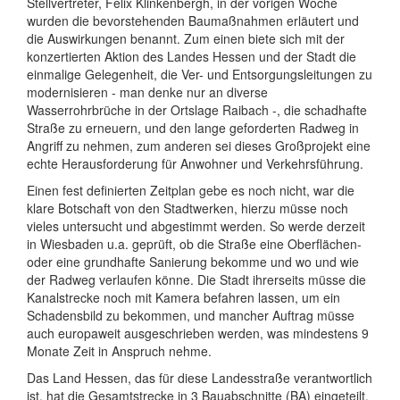
Stellvertreter, Felix Klinkenbergh, in der vorigen Woche
wurden die bevorstehenden Baumaßnahmen erläutert und
die Auswirkungen benannt. Zum einen biete sich mit der
konzertierten Aktion des Landes Hessen und der Stadt die
einmalige Gelegenheit, die Ver- und Entsorgungsleitungen zu
modernisieren - man denke nur an diverse
Wasserrohrbrüche in der Ortslage Raibach -, die schadhafte
Straße zu erneuern, und den lange geforderten Radweg in
Angriff zu nehmen, zum anderen sei dieses Großprojekt eine
echte Herausforderung für Anwohner und Verkehrsführung.
Einen fest definierten Zeitplan gebe es noch nicht, war die
klare Botschaft von den Stadtwerken, hierzu müsse noch
vieles untersucht und abgestimmt werden. So werde derzeit
in Wiesbaden u.a. geprüft, ob die Straße eine Oberflächen-
oder eine grundhafte Sanierung bekomme und wo und wie
der Radweg verlaufen könne. Die Stadt ihrerseits müsse die
Kanalstrecke noch mit Kamera befahren lassen, um ein
Schadensbild zu bekommen, und mancher Auftrag müsse
auch europaweit ausgeschrieben werden, was mindestens 9
Monate Zeit in Anspruch nehme.
Das Land Hessen, das für diese Landesstraße verantwortlich
ist, hat die Gesamtstrecke in 3 Bauabschnitte (BA) eingeteilt.