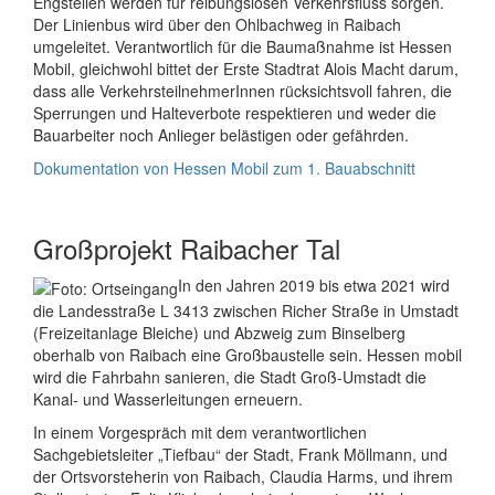
Engstellen werden für reibungslosen Verkehrsfluss sorgen.
Der Linienbus wird über den Ohlbachweg in Raibach
umgeleitet. Verantwortlich für die Baumaßnahme ist Hessen
Mobil, gleichwohl bittet der Erste Stadtrat Alois Macht darum,
dass alle VerkehrsteilnehmerInnen rücksichtsvoll fahren, die
Sperrungen und Halteverbote respektieren und weder die
Bauarbeiter noch Anlieger belästigen oder gefährden.
Dokumentation von Hessen Mobil zum 1. Bauabschnitt
Großprojekt Raibacher Tal
In den Jahren 2019 bis etwa 2021 wird
die Landesstraße L 3413 zwischen Richer Straße in Umstadt
(Freizeitanlage Bleiche) und Abzweig zum Binselberg
oberhalb von Raibach eine Großbaustelle sein. Hessen mobil
wird die Fahrbahn sanieren, die Stadt Groß-Umstadt die
Kanal- und Wasserleitungen erneuern.
In einem Vorgespräch mit dem verantwortlichen
Sachgebietsleiter „Tiefbau“ der Stadt, Frank Möllmann, und
der Ortsvorsteherin von Raibach, Claudia Harms, und ihrem